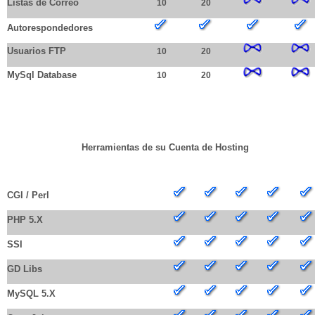
Listas de Correo
10
20
Autorespondedores
Usuarios FTP
10
20
MySql Database
10
20
Herramientas de su Cuenta de Hosting
SU CUENTA TENDRA...
CGI / Perl
PHP 5.X
SSI
GD Libs
MySQL 5.X