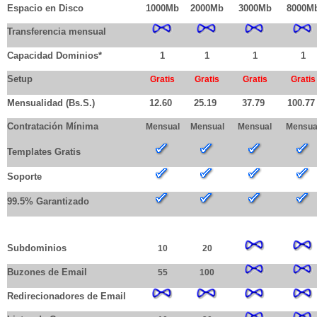
Espacio en Disco
1000Mb
2000Mb
3000Mb
8000M
Transferencia mensual
Capacidad Dominios*
1
1
1
1
Setup
Gratis
Gratis
Gratis
Gratis
Mensualidad (Bs.S.)
12.60
25.19
37.79
100.77
Contratación Mínima
Mensual
Mensual
Mensual
Mensua
Templates Gratis
Soporte
99.5% Garantizado
UD PODRÁ CREAR
Subdominios
10
20
Buzones de Email
55
100
Redirecionadores de Email