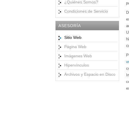
¿Quiénes Somos?
p
Condiciones de Servicio
D
e
ASESORÍA
a
U
Sitio Web
h
c
Página Web
P
Imágenes Web
w
Hipervínculos
c
Archivos y Espacio en Disco
I
c
e