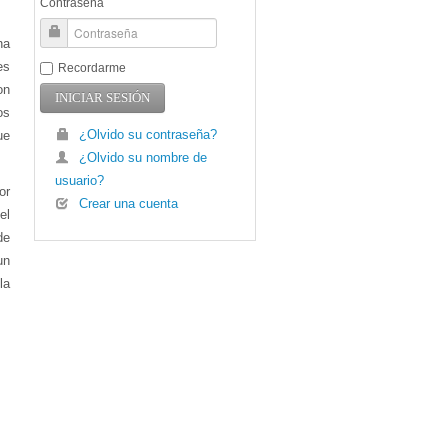
Contraseña
na
es
Recordarme
on
os
¿Olvido su contraseña?
ue
¿Olvido su nombre de
usuario?
or
Crear una cuenta
el
de
un
la