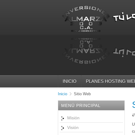
INICIO
PLANES HOSTING WE
Inicio
Sitio Web
MENÚ PRINCIPAL
¿
Misión
U
Visión
c