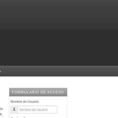
S
FORMULARIO DE ACCESO
mir
ail
Nombre de Usuario
ta
P,