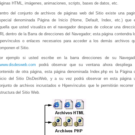
áginas HTML, imágenes, animaciones, scripts, bases de datos, etc.
entro del conjunto de archivos de páginas web del Sitio existe una pagi
special denominada Página de Inicio (Home, Default, Index, etc.) que 
quella que usted visualiza en el navegador despues de colocar una direcci
RL dentro de la Barra de direcciones del Navegador; esta página contendra l
ipervínculos o enlaces necesarios para acceder a los demás archivos q
omponen el Sitio.
or ejemplo si usted escribe en la barra direcciones de su Navegad
www.disdesweb.com
podrá observar que su ventana ahora despliega 
ontenido de otra página, esta página denominada Index.php es la Página 
nicio del Sitio DisDesWeb, y a su vez podrá observar en esta página 
onjunto de archivos incrustados e Hipervínculos que le permitirán recorrer 
structura del Sitio Web.